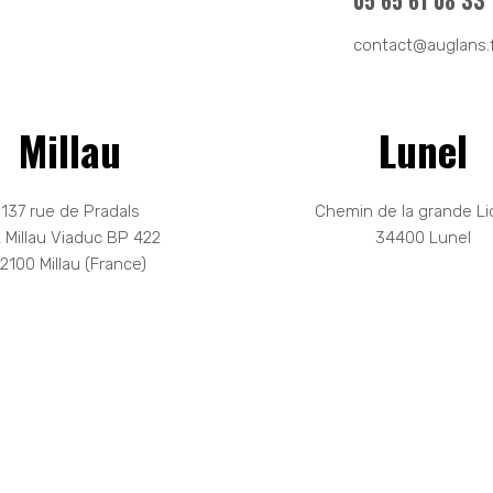
05 65 61 08 33
contact@auglans.
Millau
Lunel
137 rue de Pradals
Chemin de la grande Li
 Millau Viaduc BP 422
34400 Lunel
12100 Millau (France)