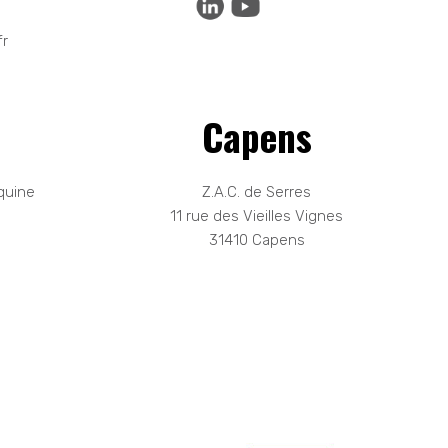
fr
Capens
quine
Z.A.C. de Serres
11 rue des Vieilles Vignes
31410 Capens