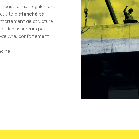
l’industrie mais également
tivité d’
étanchéité
onfortement de structure
 et des assureurs pour
us-œuvre, confortement
moine.